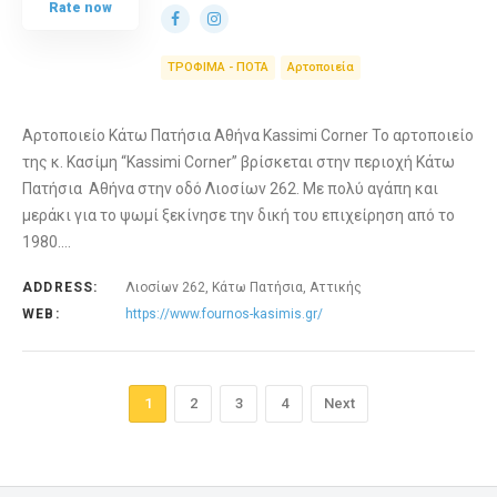
Rate now
ΤΡΟΦΙΜΑ - ΠΟΤΑ
Αρτοποιεία
Αρτοποιείο Κάτω Πατήσια Αθήνα Kassimi Corner Το αρτοποιείο
της κ. Κασίμη “Kassimi Corner” βρίσκεται στην περιοχή Κάτω
Πατήσια Αθήνα στην οδό Λιοσίων 262. Με πολύ αγάπη και
μεράκι για το ψωμί ξεκίνησε την δική του επιχείρηση από το
1980.…
ADDRESS:
Λιοσίων 262, Κάτω Πατήσια, Αττικής
WEB:
https://www.fournos-kasimis.gr/
1
2
3
4
Next