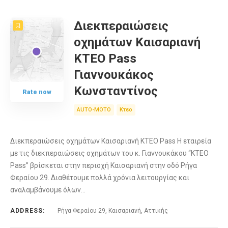
COUNT
10
SORT BY
Date
ORDER
Διεκπεραιώσεις
οχημάτων Καισαριανή
ΚTEO Pass
Γιαννουκάκος
Κωνσταντίνος
Rate now
AUTO-MOTO
Κτεο
Διεκπεραιώσεις οχημάτων Καισαριανή ΚTEO Pass Η εταιρεία
με τις διεκπεραιώσεις οχημάτων του κ. Γιαννουκάκου “ΚTEO
Pass” βρίσκεται στην περιοχή Καισαριανή στην οδό Ρήγα
Φεραίου 29. Διαθέτουμε πολλά χρόνια λειτουργίας και
αναλαμβάνουμε όλων…
ADDRESS:
Ρήγα Φεραίου 29, Καισαριανή, Αττικής