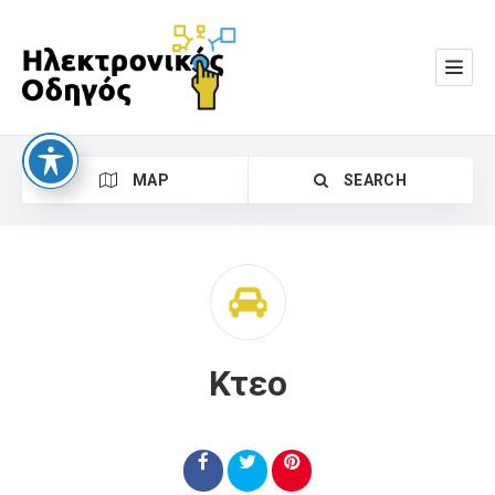
MAP
SEARCH
Κτεο
Search