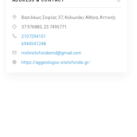
ADDRESS & CONTACT
Βασιλέως Σοφίας 37, Κολωνάκι Αθήνα, Αττικής
37.976885, 23.7495771
2107294101
6944541248
mchristoforidismd@gmail.com
https://aggeiologos-xristoforidis.gr/