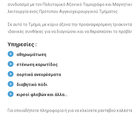
συνδυασμό με τον Πολυτομικό Αξονικό Τομογράφο και Μαγνητικ
λειτουργία ενός Πρότυπου Αγγειοχειρουργικού Τμήματος.
Σε αυτό το Τμήμα, με κύριο άξονα την προαναφερόμενη τριακοντα
ιδανικές συνθήκες για να διαγνώσει και να θεραπεύσει το πρόβλ
Υπηρεσίες :
αθηρωμάτωση
στένωση καρωτίδος
αορτικά ανευρύσματα
διαβητικό πόδι
κιρσοί φλεβών και άλλα…
Για οποιαδήποτε πληροφορία ή για να κλείσετε ραντεβού καλέσ