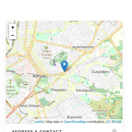
+
−
Leaflet
| Map data ©
OpenStreetMap
contributors,
CC-BY-SA