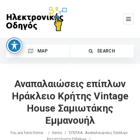
MAP
SEARCH
Αναπαλαιώσεις επίπλων
Ηράκλειο Κρήτης Vintage
House Σαμιωτάκης
Search
Εμμανουήλ
You are here:
Home
/
Items
/
ΈΠΙΠΛΑ
Αναπαλαιώσεις Επίπλων
Καταστήματα Επίπλων
/