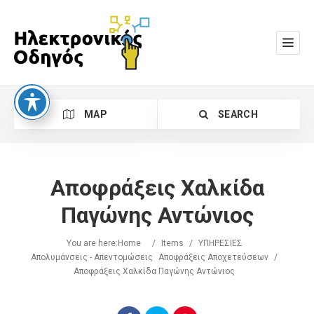
MAP
SEARCH
Αποφράξεις Χαλκίδα
Παγώνης Αντώνιος
You are here:
Home
/
Items
/
ΥΠΗΡΕΣΙΕΣ
Search
Απολυμάνσεις - Απεντομώσεις
Αποφράξεις Αποχετεύσεων
/
Αποφράξεις Χαλκίδα Παγώνης Αντώνιος