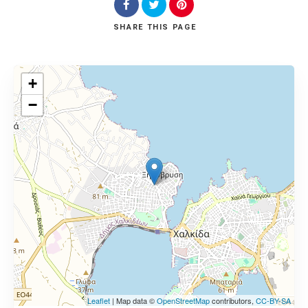
SHARE
THIS PAGE
+
−
Leaflet
| Map data ©
OpenStreetMap
contributors,
CC-BY-SA