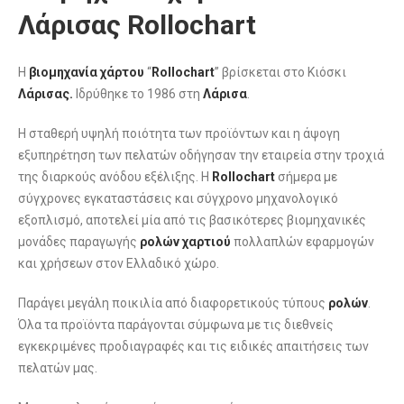
Λάρισας Rollochart
Η
βιομηχανία χάρτου
“
Rollochart
” βρίσκεται στο Κιόσκι
Λάρισας.
Ιδρύθηκε το 1986 στη
Λάρισα
.
Η σταθερή υψηλή ποιότητα των προϊόντων και η άψογη
εξυπηρέτηση των πελατών οδήγησαν την εταιρεία στην τροχιά
της διαρκούς ανόδου εξέλιξης. Η
Rollochart
σήμερα με
σύγχρονες εγκαταστάσεις και σύγχρονο μηχανολογικό
εξοπλισμό, αποτελεί μία από τις βασικότερες βιομηχανικές
μονάδες παραγωγής
ρολών
χαρτιού
πολλαπλών εφαρμογών
και χρήσεων στον Ελλαδικό χώρο.
Παράγει μεγάλη ποικιλία από διαφορετικούς τύπους
ρολών
.
Όλα τα προϊόντα παράγονται σύμφωνα με τις διεθνείς
εγκεκριμένες προδιαγραφές και τις ειδικές απαιτήσεις των
πελατών μας.