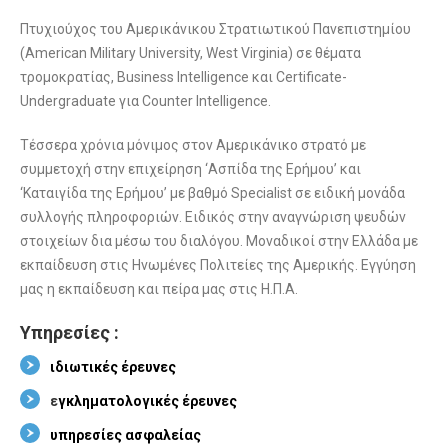
Πτυχιούχος του Αμερικάνικου Στρατιωτικού Πανεπιστημίου
(American Military University, West Virginia) σε θέματα
τρομοκρατίας, Business Intelligence και Certificate-
Undergraduate για Counter Intelligence.
Τέσσερα χρόνια μόνιμος στον Αμερικάνικο στρατό με
συμμετοχή στην επιχείρηση ‘Ασπίδα της Ερήμου’ και
‘Καταιγίδα της Ερήμου’ με βαθμό Specialist σε ειδική μονάδα
συλλογής πληροφοριών. Ειδικός στην αναγνώριση ψευδών
στοιχείων δια μέσω του διαλόγου. Μοναδικοί στην Ελλάδα με
εκπαίδευση στις Ηνωμένες Πολιτείες της Αμερικής. Εγγύηση
μας η εκπαίδευση και πείρα μας στις Η.Π.Α.
Υπηρεσίες :
ι
διωτικές έρευνες
ε
γκληματολογικές έρευνες
υ
πηρεσίες ασφαλείας