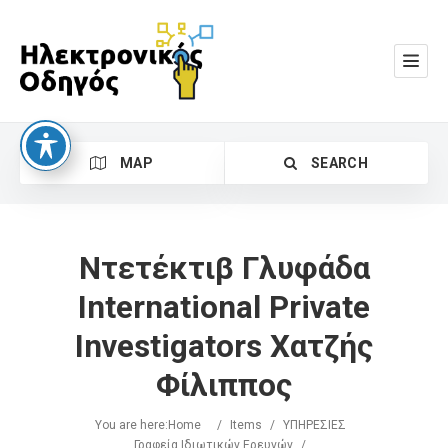
MAP
SEARCH
Ντετέκτιβ Γλυφάδα
International Private
Investigators Χατζής
Search
Φίλιππος
You are here:
Home
/
Items
/
ΥΠΗΡΕΣΙΕΣ
Γραφεία Ιδιωτικών Ερευνών
/