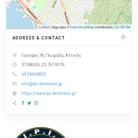
Leaflet
| Map data ©
OpenStreetMap
contributors,
CC-BY-SA
ADDRESS & CONTACT
Γούναρη 78, Γλυφάδα, Αττικής
37.88505, 23.7619376
6974604855
info@ipi-detective.gr
https://www.ipi-detective.gr/