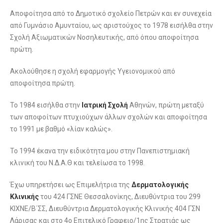
Αποφοίτησα από το Δημοτικό σχολείο Πετρών και εν συνεχεία
από Γυμνάσιο Αμυνταίου, ως αριστούχος το 1978 εισήλθα στην
Σχολή Αξιωματικών Νοσηλευτικής, από όπου αποφοίτησα
πρώτη.
Ακολούθησε η σχολή εφαρμογής Υγειονομικού από
αποφοίτησα πρώτη.
Το 1984 εισήλθα στην
Ιατρική
Σχολή
Αθηνών, πρώτη μεταξύ
των αποφοίτων πτυχιούχων άλλων σχολών και αποφοίτησα
το 1991 με βαθμό «λίαν καλώς».
Το 1994 έκανα την ειδικότητα μου στην Πανεπιστημιακή
κλινική του Ν.Δ.Α.Θ και τελείωσα το 1998.
Έχω υπηρετήσει ως Επιμελήτρια της
Δερματολογικής
Κλινικής
του 424 ΓΣΝΕ Θεσσαλονίκης, Διευθύντρια του 299
ΚΙΧΝΕ/Β΄ΣΣ, Διευθύντρια Δερματολογικής Κλινικής 404 ΓΣΝ
Λάρισας και στο 4ο Επιτελικό Γραφειο/1ης Στρατιάς ως