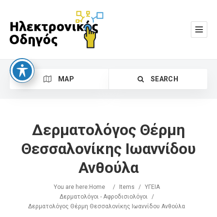
MAP
SEARCH
Δερματολόγος Θέρμη
Θεσσαλονίκης Ιωαννίδου
Ανθούλα
Search
You are here:
Home
/
Items
/
ΥΓΕΙΑ
Δερματολόγοι - Αφροδισιολόγοι
/
Δερματολόγος Θέρμη Θεσσαλονίκης Ιωαννίδου Ανθούλα