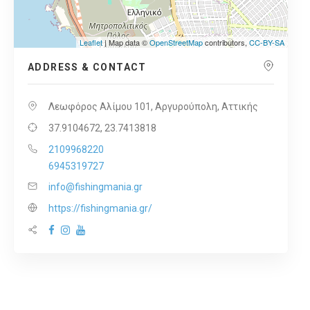
Leaflet
| Map data ©
OpenStreetMap
contributors,
CC-BY-SA
ADDRESS & CONTACT
Λεωφόρος Αλίμου 101, Αργυρούπολη, Αττικής
37.9104672, 23.7413818
2109968220
6945319727
info@fishingmania.gr
https://fishingmania.gr/