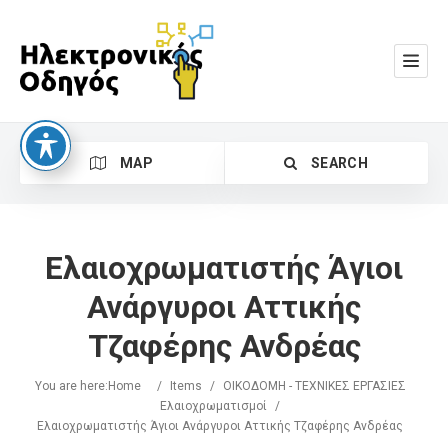
MAP
SEARCH
Ελαιοχρωματιστής Άγιοι
Ανάργυροι Αττικής
Τζαφέρης Ανδρέας
Search
You are here:
Home
/
Items
/
ΟΙΚΟΔΟΜΗ - ΤΕΧΝΙΚΕΣ ΕΡΓΑΣΙΕΣ
Ελαιοχρωματισμοί
/
Ελαιοχρωματιστής Άγιοι Ανάργυροι Αττικής Τζαφέρης Ανδρέας