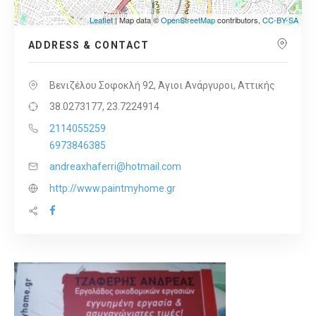
Leaflet
| Map data ©
OpenStreetMap
contributors,
CC-BY-SA
ADDRESS & CONTACT
Βενιζέλου Σοφοκλή 92, Άγιοι Ανάργυροι, Αττικής
38.0273177, 23.7224914
2114055259
6973846385
andreaxhaferri@hotmail.com
http://www.paintmyhome.gr