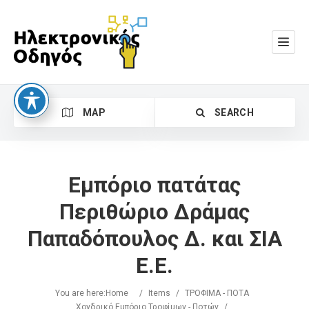
MAP
SEARCH
Εμπόριο πατάτας
Περιθώριο Δράμας
Παπαδόπουλος Δ. και ΣΙΑ
Search
Ε.Ε.
You are here:
Home
/
Items
/
ΤΡΟΦΙΜΑ - ΠΟΤΑ
Χονδρικό Εμπόριο Τροφίμων - Ποτών
/