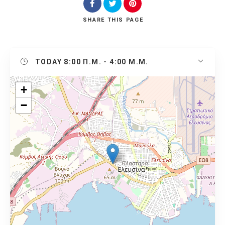
SHARE
THIS PAGE
TODAY
8:00 Π.Μ. - 4:00 Μ.Μ.
+
−