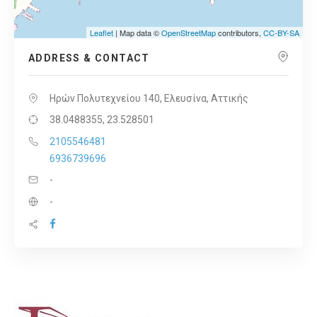
Leaflet
| Map data ©
OpenStreetMap
contributors,
CC-BY-SA
ADDRESS & CONTACT
Ηρών Πολυτεχνείου 140, Ελευσίνα, Αττικής
38.0488355, 23.528501
2105546481
6936739696
-
-