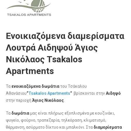
Ενοικιαζόμενα διαμερίσματα
Λουτρά Αιδηψού Άγιος
Νικόλαος Tsakalos
Apartments
Τα
ενοικιαζόμενα δωμάτια
του Τσάκαλου
Αθανάσιου
“
Tsakalos Apartments
“
βρίσκονται στην
Αιδηψό
στην περιοχή
Άγιος Νικόλαος
.
Τα
δωμάτια
μας είναι πλήρως εξοπλισμένα με κουζινάκι,
ψυγείο, φούρνο, τραπεζαρία, τηλεόραση, κλιματισμό,
θέρμανση, ασύρματο δίκτυο και μπαλκόνι. Στα
διαμερίσματα