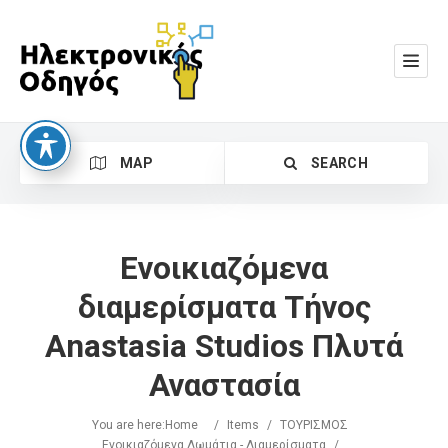
MAP
SEARCH
Ενοικιαζόμενα
διαμερίσματα Τήνος
Anastasia Studios Πλυτά
Search
Αναστασία
You are here:
Home
/
Items
/
ΤΟΥΡΙΣΜΟΣ
Ενοικιαζόμενα Δωμάτια - Διαμερίσματα
/