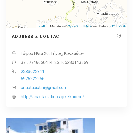
Leaflet
| Map data ©
OpenStreetMap
contributors,
CC-BY-SA
ADDRESS & CONTACT
Γάφου Ηλία 20, Τήνος, Κυκλάδων
37.57746656414, 25.165280143369
2283022311
6976222956
anastasiatin@gmail.com
http://anastasiatinos.gr/el/home/