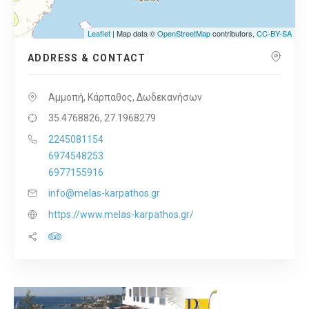
Leaflet
| Map data ©
OpenStreetMap
contributors,
CC-BY-SA
ADDRESS & CONTACT
Αμμοπή, Κάρπαθος, Δωδεκανήσων
35.4768826, 27.1968279
2245081154
6974548253
6977155916
info@melas-karpathos.gr
https://www.melas-karpathos.gr/