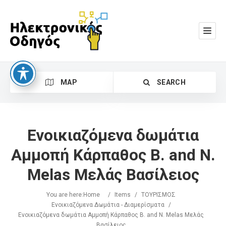
MAP
SEARCH
Ενοικιαζόμενα δωμάτια
Αμμοπή Κάρπαθος B. and N.
Melas Μελάς Βασίλειος
Search
You are here:
Home
/
Items
/
ΤΟΥΡΙΣΜΟΣ
Ενοικιαζόμενα Δωμάτια - Διαμερίσματα
/
Ενοικιαζόμενα δωμάτια Αμμοπή Κάρπαθος B. and N. Melas Μελάς
Βασίλειος