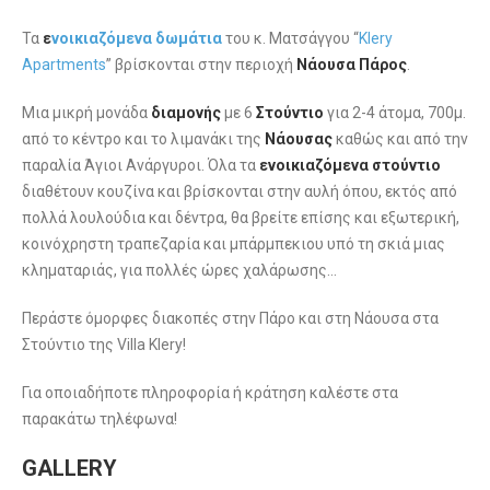
Τα
ε
νοικιαζόμενα δωμάτια
του κ. Ματσάγγου “
Klery
Apartments
” βρίσκονται στην περιοχή
Νάουσα Πάρος
.
Μια μικρή μονάδα
διαμονής
με 6
Στούντιο
για 2-4 άτομα, 700μ.
από το κέντρο και το λιμανάκι της
Νάουσας
καθώς και από την
παραλία Άγιοι Ανάργυροι. Όλα τα
ενοικιαζόμενα στούντιο
διαθέτουν κουζίνα και βρίσκονται στην αυλή όπου, εκτός από
πολλά λουλούδια και δέντρα, θα βρείτε επίσης και εξωτερική,
κοινόχρηστη τραπεζαρία και μπάρμπεκιου υπό τη σκιά μιας
κληματαριάς, για πολλές ώρες χαλάρωσης…
Περάστε όμορφες διακοπές στην Πάρο και στη Νάουσα στα
Στούντιο της Villa Klery!
Για οποιαδήποτε πληροφορία ή κράτηση καλέστε στα
παρακάτω τηλέφωνα!
GALLERY