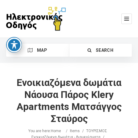
MAP
SEARCH
Ενοικιαζόμενα δωμάτια
Νάουσα Πάρος Klery
Apartments Ματσάγγος
Search
Σταύρος
You are here:
Home
/
Items
/
ΤΟΥΡΙΣΜΟΣ
Ενοικιαζόμενα Δωμάτια - Διαμερίσματα
/