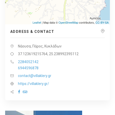
Leaflet
| Map data ©
OpenStreetMap
contributors,
CC-BY-SA
ADDRESS & CONTACT
Νάουσα, Πάρος, Κυκλάδων
37.123619215764, 25.238992395112
2284052142
6944596878
contact@villaklery.gr
https://villaklery.gr/