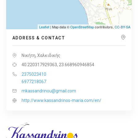
Leaflet
| Map data ©
OpenStreetMap
contributors,
CC-BY-SA
ADDRESS & CONTACT
Νικήτη, Χαλκιδικής
40.220317929363, 23.668960946854
2375023410
6977218067
mkassandrinou@gmail.com
http://www.kassandrinos-maria.com/en/