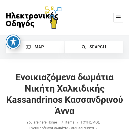
MAP
SEARCH
Ενοικιαζόμενα δωμάτια
Νικήτη Χαλκιδικής
Kassandrinos Κασσανδρινού
Search
Άννα
You are here:
Home
/
Items
/
ΤΟΥΡΙΣΜΟΣ
Ενοικιαζόμενα Δωμάτια - Διαμερίσματα
/