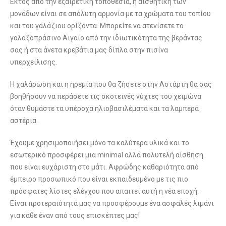
Εκτός από την εξαιρετική τοποθεσία, η αισθητική των
μονάδων είναι σε απόλυτη αρμονία με τα χρώματα του τοπίου
και του γαλάζιου ορίζοντα. Μπορείτε να ατενίσετε το
γαλαζοπράσινο Αιγαίο από την ιδιωτικότητα της βεράντας
σας ή στα άνετα κρεβάτια μας δίπλα στην πισίνα
υπερχείλισης.
Η χαλάρωση και η ηρεμία που θα ζήσετε στην Αστάρτη θα σας
βοηθήσουν να περάσετε τις σκοτεινές νύχτες του χειμώνα
όταν θυμάστε τα υπέροχα ηλιοβασιλέματα και τα λαμπερά
αστέρια.
Έχουμε χρησιμοποιήσει μόνο τα καλύτερα υλικά και το
εσωτερικό προσφέρει μια minimal αλλά πολυτελή αίσθηση
που είναι ευχάριστη στο μάτι. Αφρώδης καθαριότητα από
έμπειρο προσωπικό που είναι εκπαιδευμένο με τις πιο
πρόσφατες λίστες ελέγχου που απαιτεί αυτή η νέα εποχή.
Είναι προτεραιότητά μας να προσφέρουμε ένα ασφαλές λιμάνι
για κάθε έναν από τους επισκέπτες μας!