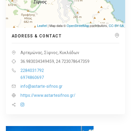
Leaflet
| Map data ©
OpenStreetMap
contributors,
CC-BY-SA
ADDRESS & CONTACT
Αρτεμώνας, Σίφνος, Κυκλάδων
36.983034349459, 24.723078647359
2284031792
6974860697
info@astarte-sifnos.gr
https://www.astartesifnos.gr/