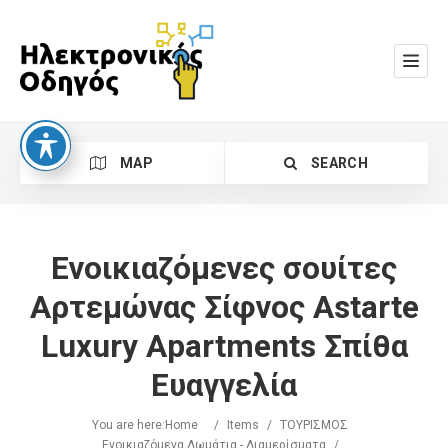
MAP
SEARCH
Ενοικιαζόμενες σουίτες
Αρτεμώνας Σίφνος Astarte
Luxury Apartments Σπίθα
Search
Ευαγγελία
You are here:
Home
/
Items
/
ΤΟΥΡΙΣΜΟΣ
Ενοικιαζόμενα Δωμάτια - Διαμερίσματα
/