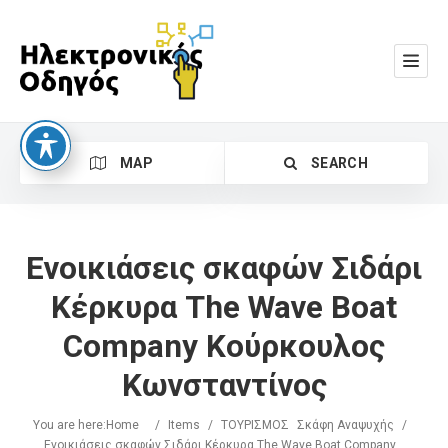
MAP
SEARCH
Ενοικιάσεις σκαφών Σιδάρι
Κέρκυρα The Wave Boat
Company Κούρκουλος
Search
Κωνσταντίνος
You are here:
Home
/
Items
/
ΤΟΥΡΙΣΜΟΣ
Σκάφη Αναψυχής
/
Ενοικιάσεις σκαφών Σιδάρι Κέρκυρα The Wave Boat Company