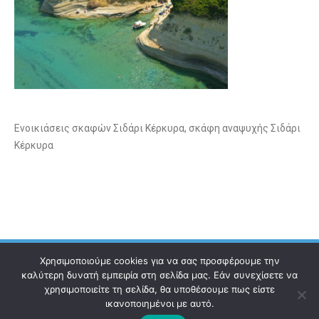
Ενοικιάσεις σκαφών Σιδάρι Κέρκυρα, σκάφη αναψυχής Σιδάρι
Κέρκυρα
Χρησιμοποιούμε cookies για να σας προσφέρουμε την
καλύτερη δυνατή εμπειρία στη σελίδα μας. Εάν συνεχίσετε να
χρησιμοποιείτε τη σελίδα, θα υποθέσουμε πως είστε
Ηλεκτρονικός Οδηγός
Επικοινωνία
Όροι χρήσης
ικανοποιημένοι με αυτό.