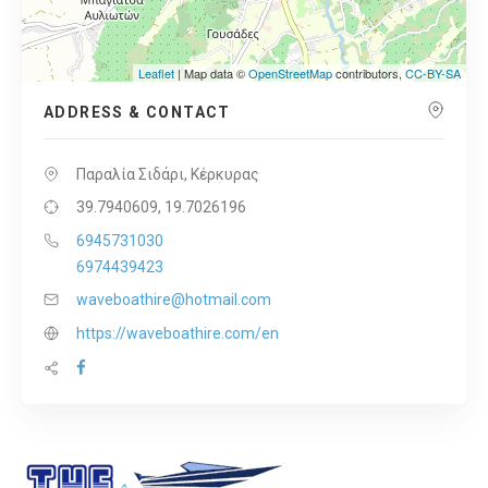
Leaflet
| Map data ©
OpenStreetMap
contributors,
CC-BY-SA
ADDRESS & CONTACT
Παραλία Σιδάρι, Κέρκυρας
39.7940609, 19.7026196
6945731030
6974439423
waveboathire@hotmail.com
https://waveboathire.com/en