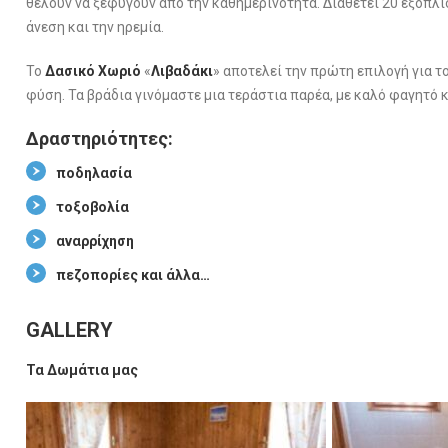
θέλουν να ξεφύγουν από την καθημερινότητα. Διαθέτει 20 εξοπλ
άνεση και την ηρεμία.
Το
Δασικό Χωριό
«
Λιβαδάκι
» αποτελεί την πρώτη επιλογή για τ
φύση. Τα βράδια γινόμαστε μια τεράστια παρέα, με καλό φαγητό 
Δραστηριότητες:
ποδηλασία
τοξοβολία
αναρρίχηση
πεζοπορίες και άλλα…
GALLERY
Τα Δωμάτια μας