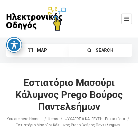
MAP
SEARCH
Εστιατόριο Μασούρι
Κάλυμνος Prego Βούρος
Παντελεήμων
Search
You are here:
Home
/
Items
/
ΨΥΧΑΓΩΓΙΑ ΚΑΙ ΓΕΥΣΗ
Εστιατόρια
/
Εστιατόριο Μασούρι Κάλυμνος Prego Βούρος Παντελεήμων