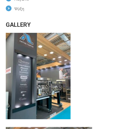
Ψύξη
GALLERY