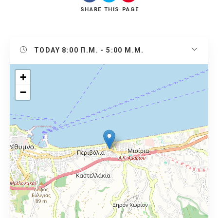
SHARE
THIS PAGE
TODAY
8:00 Π.Μ. - 5:00 Μ.Μ.
+
−