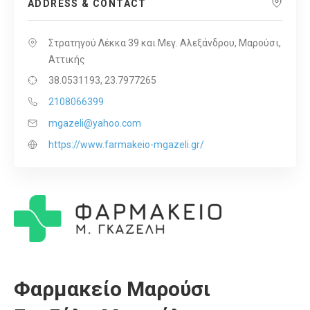
ADDRESS & CONTACT
Στρατηγού Λέκκα 39 και Μεγ. Αλεξάνδρου, Μαρούσι,
Αττικής
38.0531193, 23.7977265
2108066399
mgazeli@yahoo.com
https://www.farmakeio-mgazeli.gr/
Φαρμακείο Μαρούσι