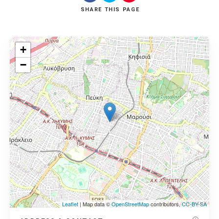
SHARE
THIS PAGE
+
−
Leaflet
| Map data ©
OpenStreetMap
contributors,
CC-BY-SA