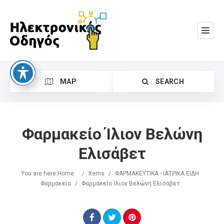
MAP
SEARCH
Φαρμακείο Ίλιον Βελώνη
Ελισάβετ
You are here:
Home
/
Items
/
ΦΑΡΜΑΚΕΥΤΙΚΑ - ΙΑΤΡΙΚΑ ΕΙΔΗ
Search
Φαρμακεία
/
Φαρμακείο Ίλιον Βελώνη Ελισάβετ