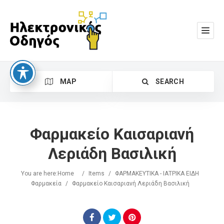
MAP
SEARCH
Φαρμακείο Καισαριανή
Λεριάδη Βασιλική
You are here:
Home
/
Items
/
ΦΑΡΜΑΚΕΥΤΙΚΑ - ΙΑΤΡΙΚΑ ΕΙΔΗ
Search
Φαρμακεία
/
Φαρμακείο Καισαριανή Λεριάδη Βασιλική