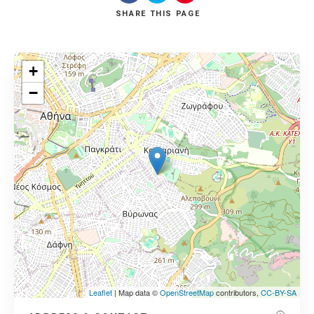
SHARE
THIS PAGE
+
−
Leaflet
| Map data ©
OpenStreetMap
contributors,
CC-BY-SA