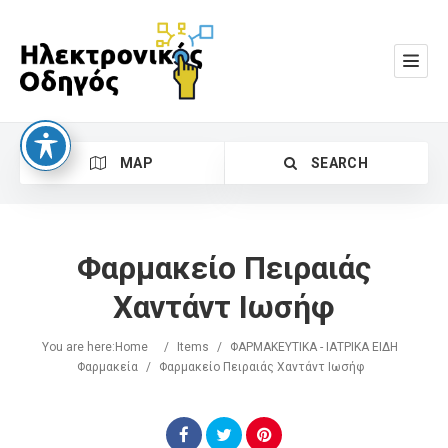
MAP
SEARCH
Φαρμακείο Πειραιάς
Χαντάντ Ιωσήφ
You are here:
Home
/
Items
/
ΦΑΡΜΑΚΕΥΤΙΚΑ - ΙΑΤΡΙΚΑ ΕΙΔΗ
Search
Φαρμακεία
/
Φαρμακείο Πειραιάς Χαντάντ Ιωσήφ