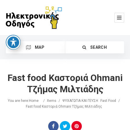
MAP
SEARCH
Fast food Καστοριά Ohmani
Τζήμας Μιλτιάδης
You are here:
Home
/
Items
/
ΨΥΧΑΓΩΓΙΑ ΚΑΙ ΓΕΥΣΗ
Fast Food
/
Search
Fast food Καστοριά Ohmani Τζήμας Μιλτιάδης