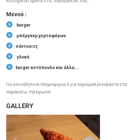
εξυπηρετεί άμεσα στις παραγγελίες σας.
Μενού :
burger
μπέργκερ χορτοφάγων
σάντουιτς
γλυκά
burger κοτόπουλο και άλλα….
Για οποιαδήποτε πληροφορία ή για παραγγελία καλέστε στα
παρακάτω τηλέφωνα!
GALLERY