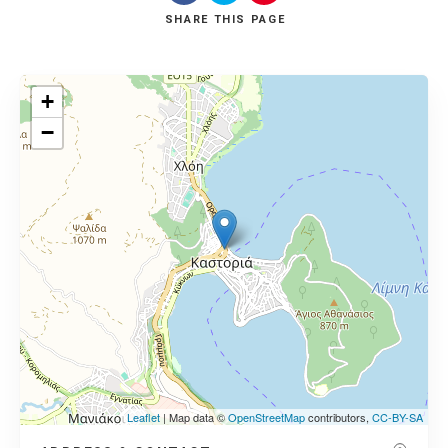
SHARE
THIS PAGE
+
−
Leaflet
| Map data ©
OpenStreetMap
contributors,
CC-BY-SA