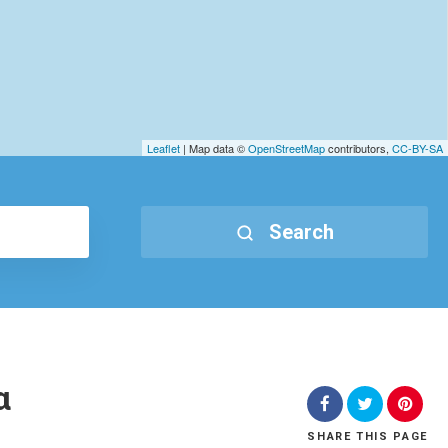
Leaflet
| Map data ©
OpenStreetMap
contributors,
CC-BY-SA
Search
α
SHARE
THIS PAGE