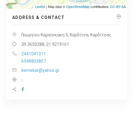
Leaflet
| Map data ©
OpenStreetMap
contributors,
CC-BY-SA
ADDRESS & CONTACT
Γεωργίου Καραϊσκάκη 5, Καρδίτσα, Καρδίτσας
39.3650288, 21.9219161
2441041311
6948803807
kemekar@yahoo.gr
-