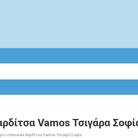
αρδίτσα Vamos Τσιγάρα Σοφί
ριο ισπανικών Καρδίτσα Vamos Τσιγάρα Σοφία