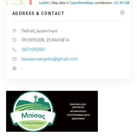
Leaflet
| Map data ©
OpenStreetMap
contributors,
CC-BY-SA
ADDRESS & CONTACT
Πεδινή, Ιωαννίνων
39.5995208, 20.8445814
2651092401
bissasevangelos@gmail.com
-