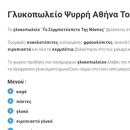
Γλυκοπωλείο Ψυρρή Αθήνα Το
Το
γλυκοπωλείο
“
Το Σερμπετόσπιτο Της Νάνσυς
” βρίσκεται σ
Ζουμερές
σοκολατόπιτες
, κολασμένες
φραουλόπιτες
, ανατολί
σιροπιαστά
και όλα τα
σερμπέτια
, βολεύτηκαν στο πιο χαλαρό 
Το ψυγείο-προθήκη του πανέμορφου
γλυκοπωλείου
κλέβει την 
τα ολόφρεσκα γλυκίσματα φωνάζουν «είμαι σπιτικό» από μακριά… 
Μενού :
καφέ
πάστες
γλυκά
σιροπιαστά γλυκά