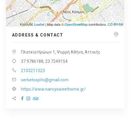
Leaflet
| Map data ©
OpenStreetMap
contributors,
CC-BY-SA
ADDRESS & CONTACT
Πλατεία Ηρώων 1, Ψυρρή Αθήνα, Αττικής
37.9786188, 23.7249154
2103211323
serbetospito@gmail.com
https://www.nancysweethome.gr/