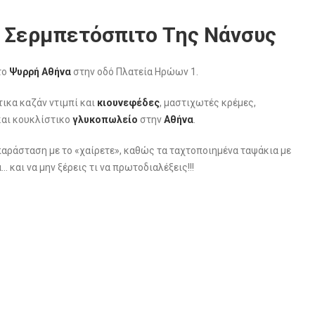
 Σερμπετόσπιτο Της Νάνσυς
το
Ψυρρή Αθήνα
στην οδό Πλατεία Ηρώων 1.
τικα καζάν ντιμπί και
κιουνεφέδες
, μαστιχωτές κρέμες,
και κουκλίστικο
γλυκοπωλείο
στην
Αθήνα
.
παράσταση με το «χαίρετε», καθώς τα ταχτοποιημένα ταψάκια με
και να μην ξέρεις τι να πρωτοδιαλέξεις!!!