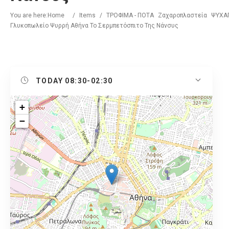
You are here:
Home
/
Items
/
ΤΡΟΦΙΜΑ - ΠΟΤΑ
Ζαχαροπλαστεία
ΨΥΧΑΓ
Γλυκοπωλείο Ψυρρή Αθήνα Το Σερμπετόσπιτο Της Νάνσυς
TODAY
08:30-02:30
+
−