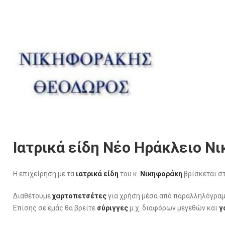
Ιατρικά είδη Νέο Ηράκλειο 
Η επιχείρηση με τα
ιατρικά είδη
του κ.
Νικηφοράκη
βρίσκεται σ
Διαθέτουμε
χαρτοπετσέτες
για χρήση μέσα από παραλληλόγραμ
Επίσης σε εμάς θα βρείτε
σύριγγες
μ.χ. διαφόρων μεγεθών και
γ