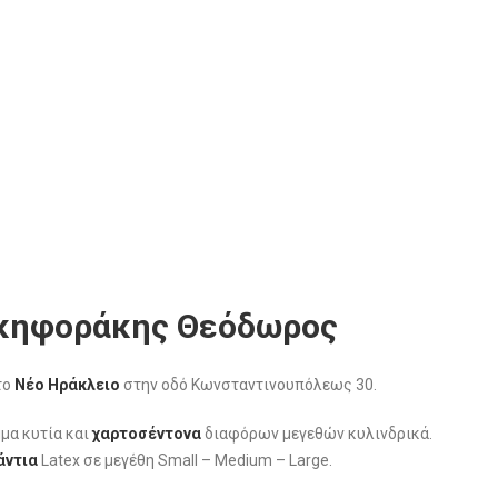
Νικηφοράκης Θεόδωρος
το
Νέο Ηράκλειο
στην οδό Κωνσταντινουπόλεως 30.
μα κυτία και
χαρτοσέντονα
διαφόρων μεγεθών κυλινδρικά.
άντια
Latex σε μεγέθη Small – Medium – Large.