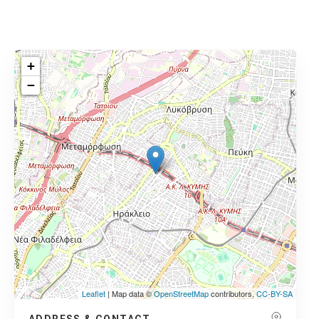
+
−
Leaflet
| Map data ©
OpenStreetMap
contributors,
CC-BY-SA