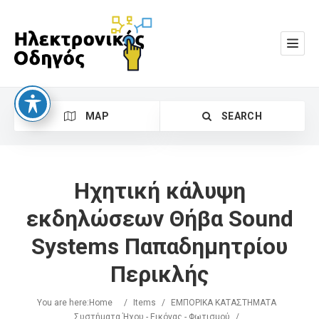
MAP
SEARCH
Ηχητική κάλυψη
εκδηλώσεων Θήβα Sound
Systems Παπαδημητρίου
Search
Περικλής
You are here:
Home
/
Items
/
ΕΜΠΟΡΙΚΑ ΚΑΤΑΣΤΗΜΑΤΑ
Συστήματα Ήχου - Εικόνας - Φωτισμού
/