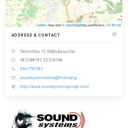
Leaflet
| Map data ©
OpenStreetMap
contributors,
CC-BY-SA
ADDRESS & CONTACT
Πελοπίδου 15, Θήβα Βοιωτίας
38.3188197, 23.318748
6947795387
soundsystemsthiva@hotmail.gr
http://www.soundsystemsprodjs.com/