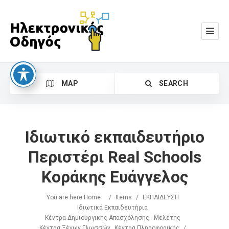
MAP
SEARCH
Ιδιωτικό εκπαιδευτήριο
Περιστέρι Real Schools
Κοράκης Ευάγγελος
Search
You are here:
Home
/
Items
/
ΕΚΠΑΙΔΕΥΣΗ
Ιδιωτικά Εκπαιδευτήρια
Κέντρα Δημιουργικής Απασχόλησης - Μελέτης
Κέντρα Ξένων Γλωσσών
Κέντρα Πληροφορικής
/