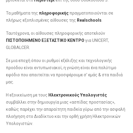
βρίσκεται στο
Περιστέρι
επί της οδού Θουκυδίδου 5.
Τα μαθήματα της
πληροφορικής
πραγματοποιούνται σε
πλήρως εξοπλισμένες αίθουσες της
Realschools
.
Ταυτόχρονα, οι αίθουσες πληροφορικής αποτελούν
ΠΙΣΤΟΠΟΙΗΜΕΝΟ ΕΞΕΤΑΣΤΙΚΟ ΚΕΝΤΡΟ
για UNICERT,
GLOBALCER.
Σε μια εποχή όπου οι ρυθμοί εξέλιξης και τεχνολογικής
προόδου είναι εντυπωσιακοί, η γνώση είναι ένα πολύτιμο
εφόδιο που απαιτείται να προσφέρουμε σ’ εμάς & στα παιδιά
μας.
Η εξοικείωση με τους
Ηλεκτρονικούς
Υπολογιστές
συμβάλλει στην δημιουργία μιας «ασπίδας προστασίας»,
καθώς παρέχει την απαραίτητη παιδεία γύρω από την ασφαλή
πλοήγηση στο Διαδίκτυο και την ορθή χρήση Ηλεκτρονικών
Υπολογιστών.