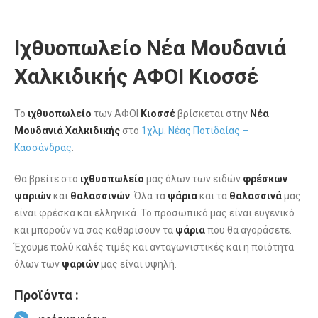
Ιχθυοπωλείο Νέα Μουδανιά
Χαλκιδικής ΑΦΟΙ Κιοσσέ
Το
ιχθυοπωλείο
των ΑΦΟΙ
Κιοσσέ
βρίσκεται στην
Νέα
Μουδανιά Χαλκιδικής
στο
1χλμ. Νέας Ποτιδαίας –
Κασσάνδρας
.
Θα βρείτε στο
ιχθυοπωλείο
μας όλων των ειδών
φρέσκων
ψαριών
και
θαλασσινών
. Όλα τα
ψάρια
και τα
θαλασσινά
μας
είναι φρέσκα και ελληνικά. Το προσωπικό μας είναι ευγενικό
και μπορούν να σας καθαρίσουν τα
ψάρια
που θα αγοράσετε.
Έχουμε πολύ καλές τιμές και ανταγωνιστικές και η ποιότητα
όλων των
ψαριών
μας είναι υψηλή.
Προϊόντα :