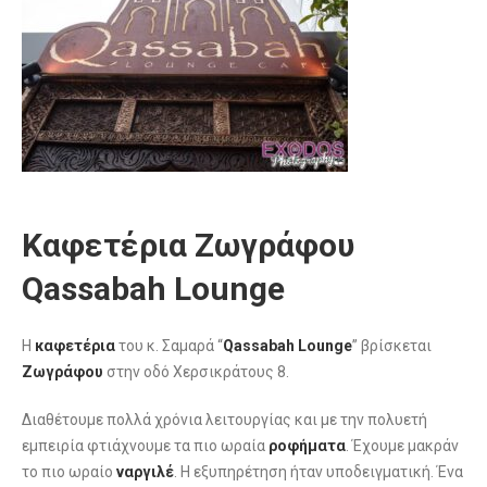
Καφετέρια Ζωγράφου
Qassabah Lounge
Η
καφετέρια
του κ. Σαμαρά “
Qassabah Lounge
” βρίσκεται
Ζωγράφου
στην οδό Χερσικράτους 8.
Διαθέτουμε πολλά χρόνια λειτουργίας και με την πολυετή
εμπειρία φτιάχνουμε τα πιο ωραία
ροφήματα
. Έχουμε μακράν
το πιο ωραίο
ναργιλέ
. Η εξυπηρέτηση ήταν υποδειγματική. Ένα