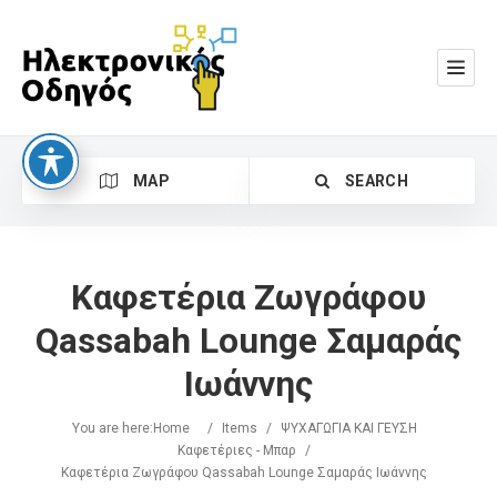
MAP
SEARCH
Καφετέρια Ζωγράφου
Qassabah Lounge Σαμαράς
Ιωάννης
Search
You are here:
Home
/
Items
/
ΨΥΧΑΓΩΓΙΑ ΚΑΙ ΓΕΥΣΗ
Καφετέριες - Μπαρ
/
Καφετέρια Ζωγράφου Qassabah Lounge Σαμαράς Ιωάννης