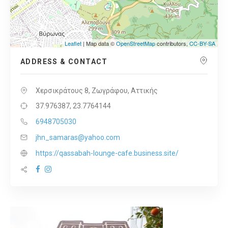
Leaflet
| Map data ©
OpenStreetMap
contributors,
CC-BY-SA
ADDRESS & CONTACT
Χερσικράτους 8, Ζωγράφου, Αττικής
37.976387, 23.7764144
6948705030
jhn_samaras@yahoo.com
https://qassabah-lounge-cafe.business.site/