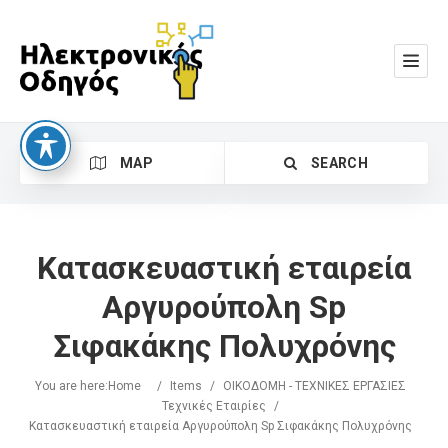
MAP
SEARCH
Κατασκευαστική εταιρεία
Αργυρούπολη Sp
Σιφακάκης Πολυχρόνης
Search
You are here:
Home
/
Items
/
ΟΙΚΟΔΟΜΗ - ΤΕΧΝΙΚΕΣ ΕΡΓΑΣΙΕΣ
Τεχνικές Εταιρίες
/
Κατασκευαστική εταιρεία Αργυρούπολη Sp Σιφακάκης Πολυχρόνης