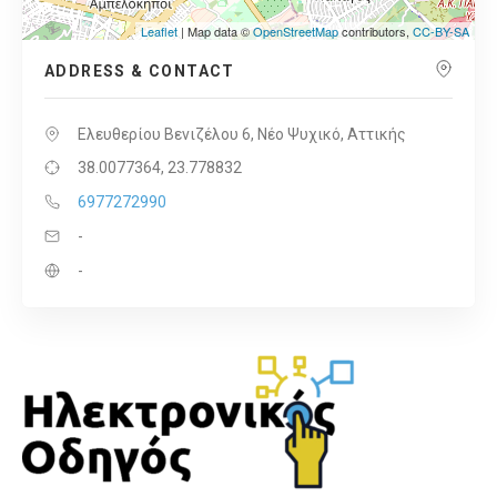
Leaflet
| Map data ©
OpenStreetMap
contributors,
CC-BY-SA
ADDRESS & CONTACT
Ελευθερίου Βενιζέλου 6, Νέο Ψυχικό, Αττικής
38.0077364, 23.778832
6977272990
-
-