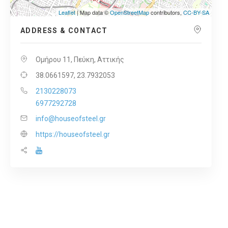
Leaflet
| Map data ©
OpenStreetMap
contributors,
CC-BY-SA
ADDRESS & CONTACT
Ομήρου 11, Πεύκη, Αττικής
38.0661597, 23.7932053
2130228073
6977292728
info@houseofsteel.gr
https://houseofsteel.gr