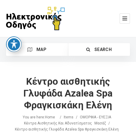
MAP
SEARCH
Κέντρο αισθητικής
Γλυφάδα Azalea Spa
Φραγκισκάκη Ελένη
Search
You are here:
Home
/
Items
/
ΟΜΟΡΦΙΑ - ΕΥΕΞΙΑ
Κέντρα Αισθητικής Και Αδυνατίσματος
Μασάζ
/
Κέντρο αισθητικής Γλυφάδα Azalea Spa Φραγκισκάκη Ελένη