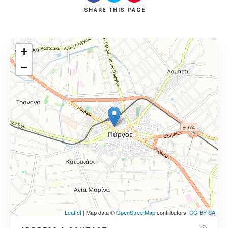
SHARE
THIS PAGE
+
−
Leaflet
| Map data ©
OpenStreetMap
contributors,
CC-BY-SA