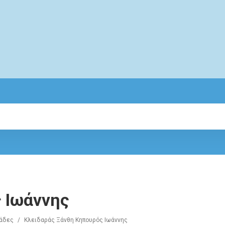
 Ιωάννης
άδες
/
Κλειδαράς Ξάνθη Κηπουρός Ιωάννης