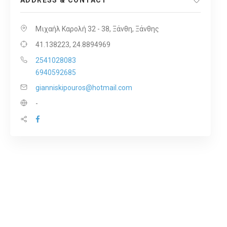
ADDRESS & CONTACT
Μιχαήλ Καρολή 32 - 38, Ξάνθη, Ξάνθης
41.138223, 24.8894969
2541028083
6940592685
gianniskipouros@hotmail.com
-