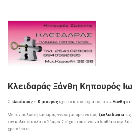
Κλειδαράς Ξάνθη Κηπουρός Ι
Ο
κλειδαράς
κ.
Κηπουρός
έχει το κατάστημά του στην
Ξάνθη
στη
Με την πολυετή εμπειρία, γνώση μπορεί να σας
ξεκλειδώσει
τις
τον καλέσετε όλο το 24ωρο. Στόχος του είναι να διαθέτει υψηλή
χρειάζεστε.