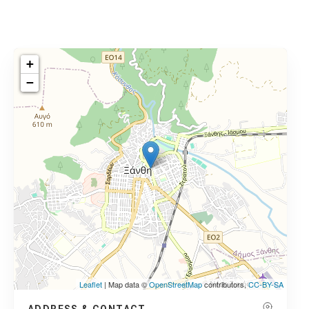
+
−
Leaflet
| Map data ©
OpenStreetMap
contributors,
CC-BY-SA