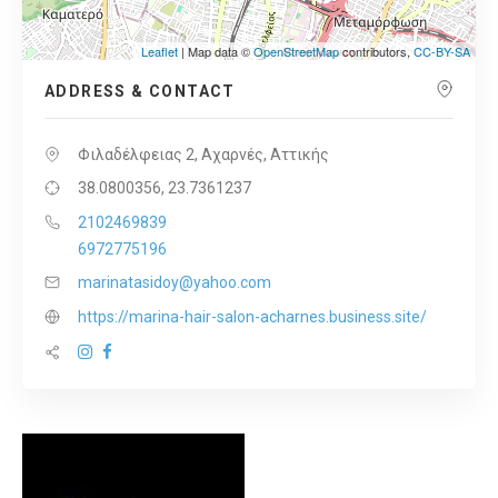
Leaflet
| Map data ©
OpenStreetMap
contributors,
CC-BY-SA
ADDRESS & CONTACT
Φιλαδέλφειας 2, Αχαρνές, Αττικής
38.0800356, 23.7361237
2102469839
6972775196
marinatasidoy@yahoo.com
https://marina-hair-salon-acharnes.business.site/