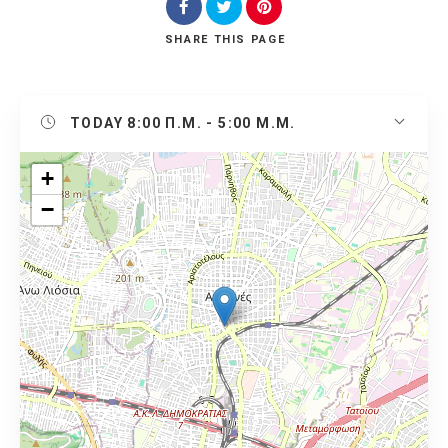
SHARE
THIS PAGE
TODAY
8:00 Π.Μ. - 5:00 Μ.Μ.
+
−