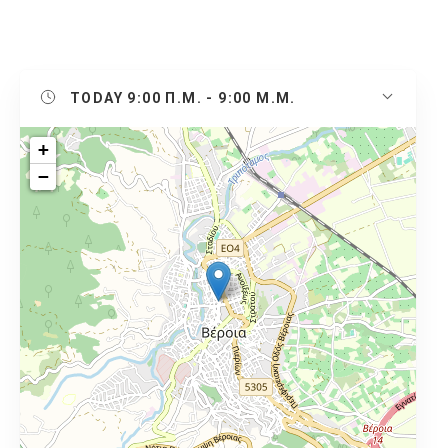
TODAY
9:00 Π.Μ. - 9:00 Μ.Μ.
+
−