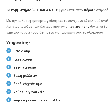
Το
κομμωτήριο
“
SD Hair & Nails
” βρίσκεται στην
Βέροια
στην οδ
Με την πολυετή εμπειρία, γνώση και το σύγχρονο εξοπλισμό ανα
Χρησιμοποιούμε τα καλύτερα προϊόντα
περιποίησης
ώστε να βγα
έμπειρο και ότι τους ζητήσετε για τα μαλλιά σας το υλοποιούν.
Υπηρεσίες :
μανικιούρ
πεντικιούρ
τεχνητά νύχια
βαφή μαλλιών
βραδινό χτένισμα
κούρεμα γυναικείο
νυφικά χτενίσματα και άλλα….