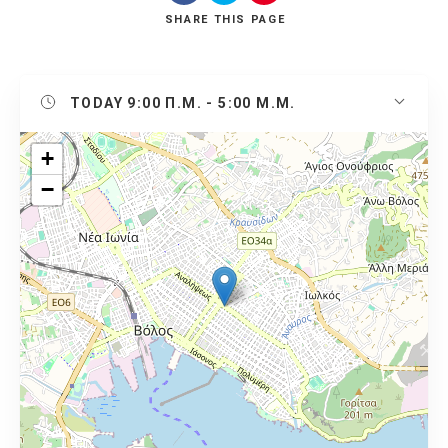
SHARE
THIS PAGE
TODAY
9:00 Π.Μ. - 5:00 Μ.Μ.
+
−