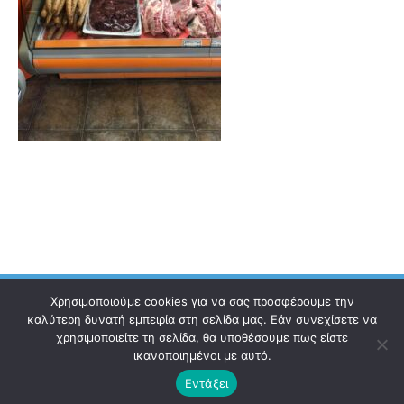
Χρησιμοποιούμε cookies για να σας προσφέρουμε την
καλύτερη δυνατή εμπειρία στη σελίδα μας. Εάν συνεχίσετε να
χρησιμοποιείτε τη σελίδα, θα υποθέσουμε πως είστε
Ηλεκτρονικός Οδηγός
Επικοινωνία
Όροι χρήσης
ικανοποιημένοι με αυτό.
Εντάξει
© 2021 Copyright ilektronikosodigos.gr.
All rights reserved.