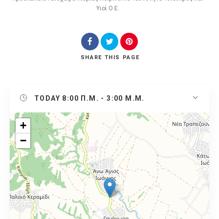
Υιοί Ο.Ε.
SHARE
THIS PAGE
TODAY
8:00 Π.Μ. - 3:00 Μ.Μ.
+
−