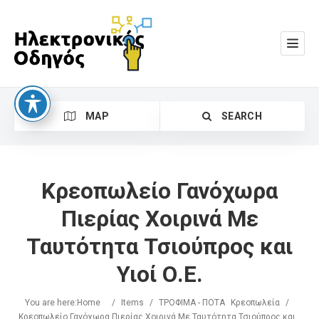
MAP
SEARCH
Κρεοπωλείο Γανόχωρα
Πιερίας Χοιρινά Με
Ταυτότητα Τσιούπρος και
Search
Υιοί Ο.Ε.
You are here:
Home
/
Items
/
ΤΡΟΦΙΜΑ - ΠΟΤΑ
Κρεοπωλεία
/
Κρεοπωλείο Γανόχωρα Πιερίας Χοιρινά Με Ταυτότητα Τσιούπρος και