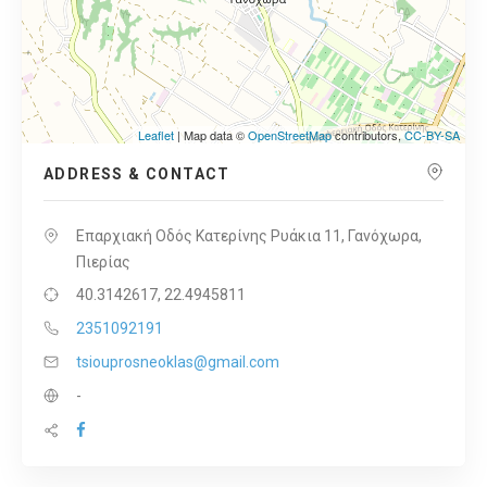
Leaflet
| Map data ©
OpenStreetMap
contributors,
CC-BY-SA
ADDRESS & CONTACT
Επαρχιακή Οδός Κατερίνης Ρυάκια 11, Γανόχωρα,
Πιερίας
40.3142617, 22.4945811
2351092191
tsiouprosneoklas@gmail.com
-