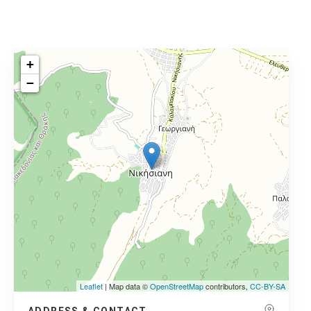
+
−
Leaflet
| Map data ©
OpenStreetMap
contributors,
CC-BY-SA