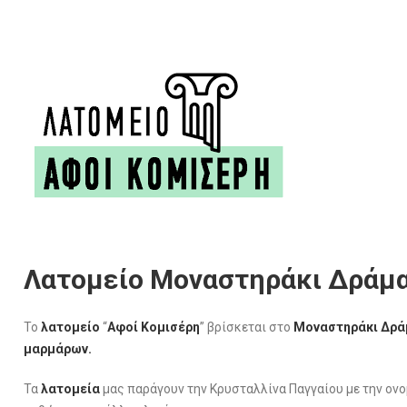
Λατομείο Μοναστηράκι Δράμα
Το
λατομείο
“
Αφοί Κομισέρη
” βρίσκεται στο
Μοναστηράκι Δρά
μαρμάρων.
Τα
λατομεία
μας παράγουν την Κρυσταλλίνα Παγγαίου με την ονο