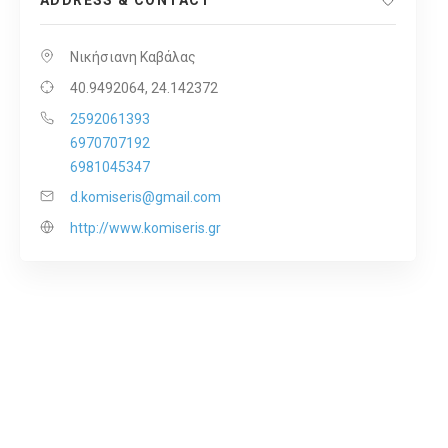
ADDRESS & CONTACT
Νικήσιανη Καβάλας
40.9492064, 24.142372
2592061393
6970707192
6981045347
d.komiseris@gmail.com
http://www.komiseris.gr