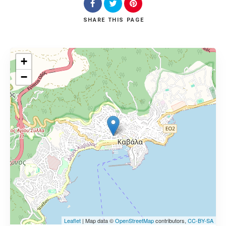
SHARE
THIS PAGE
+
−
Leaflet
| Map data ©
OpenStreetMap
contributors,
CC-BY-SA