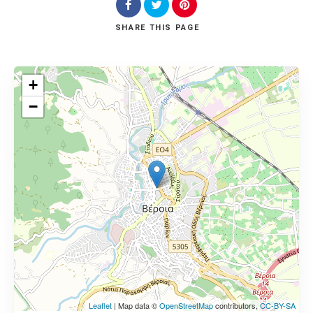
SHARE
THIS PAGE
+
−
Leaflet
| Map data ©
OpenStreetMap
contributors,
CC-BY-SA