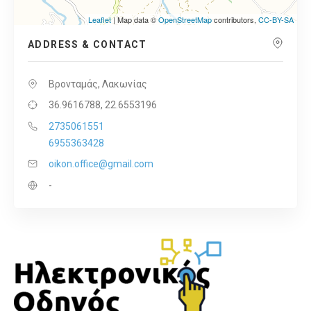
Leaflet
| Map data ©
OpenStreetMap
contributors,
CC-BY-SA
ADDRESS & CONTACT
Βρονταμάς, Λακωνίας
36.9616788, 22.6553196
2735061551
6955363428
oikon.office@gmail.com
-